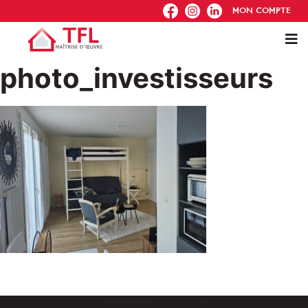
FB
IG
IN
MON COMPTE
photo_investisseurs