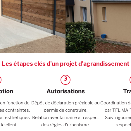
Les étapes clés d’un projet d’agrandissement
3
tion
Autorisations
Tr
en fonction de
Dépôt de déclaration préalable ou
Coordination d
des contraintes.
permis de construire.
par TFL MAÎ
et esthétiques
Relation avec la mairie et respect
Suivi rigoure
le client.
des règles d’urbanisme.
respect