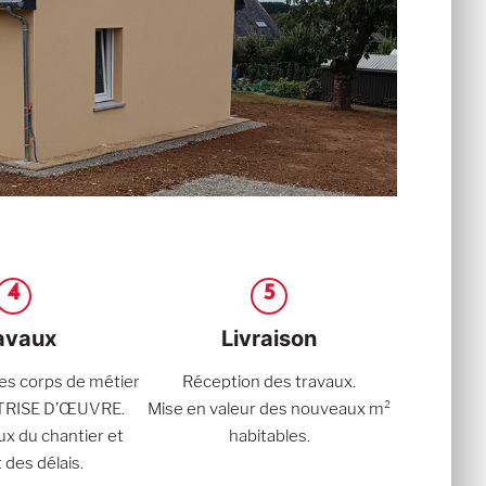
4
5
avaux
Livraison
es corps de métier
Réception des travaux.
TRISE D’ŒUVRE.
Mise en valeur des nouveaux m²
ux du chantier et
habitables.
 des délais.