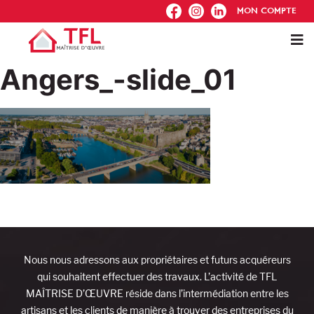
FB
IG
IN
MON COMPTE
Angers_-slide_01
Nous nous adressons aux propriétaires et futurs acquéreurs
qui souhaitent effectuer des travaux. L’activité de TFL
MAÎTRISE D’ŒUVRE réside dans l’intermédiation entre les
artisans et les clients de manière à trouver des entreprises du