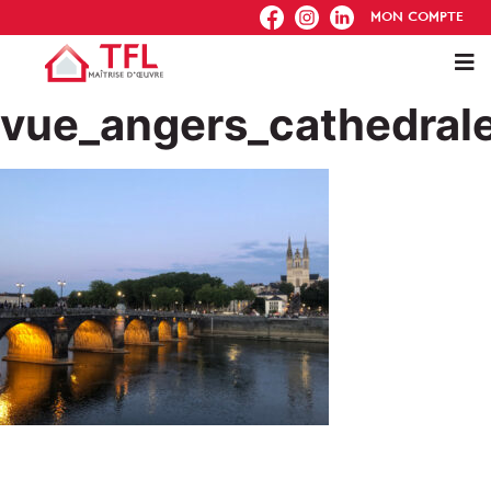
FB
IG
IN
MON COMPTE
vue_angers_cathedral