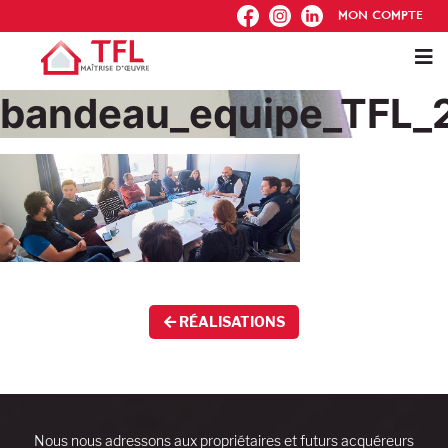
FB
IG
IN
MON COMPTE
bandeau_equipe_TFL_
RÉALISATIONS
Nous nous adressons aux propriétaires et futurs acquéreurs