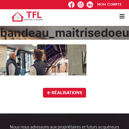
FB
IG
IN
MON COMPTE
bandeau_maitrisedoeu
RÉALISATIONS
Nous nous adressons aux propriétaires et futurs acquéreurs