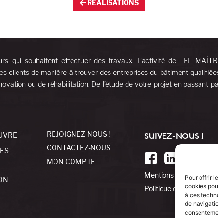
RÉALISATIONS
urs qui souhaitent effectuer des travaux. L’activité de TFL MAÎT
es clients de manière à trouver des entreprises du bâtiment qualifiée
ovation ou de réhabilitation. De l’étude de votre projet en passant pa
REJOIGNEZ-NOUS !
UVRE
SUIVEZ-NOUS !
CONTACTEZ-NOUS
SES
MON COMPTE
Mentions légales
Pour offrir 
ON
cookies pour
Politique de cookies
à ces techn
de navigatio
consentement