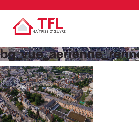
bg_vue_aerienne_renn