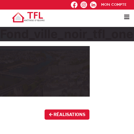
FB
IG
IN
MON COMPTE
Fond_ville_noir_tfl_o
RÉALISATIONS