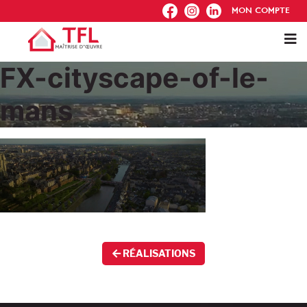
FB
IG
IN
MON COMPTE
FX-cityscape-of-le-
mans
RÉALISATIONS