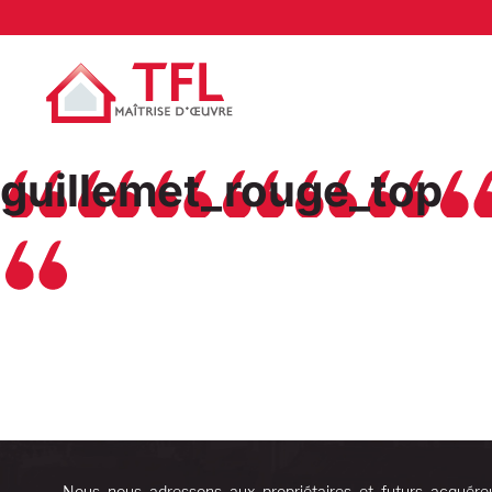
guillemet_rouge_top
Nous nous adressons aux propriétaires et futurs acquére