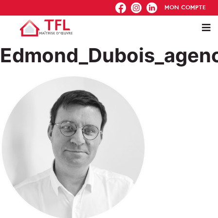
FB
IG
IN
MON COMPTE
Edmond_Dubois_agenc