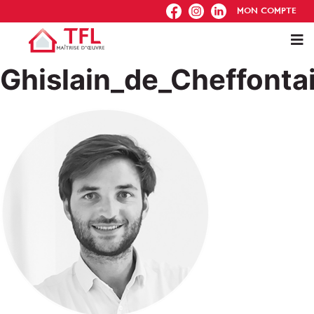
FB
IG
IN
MON COMPTE
Ghislain_de_Cheffonta