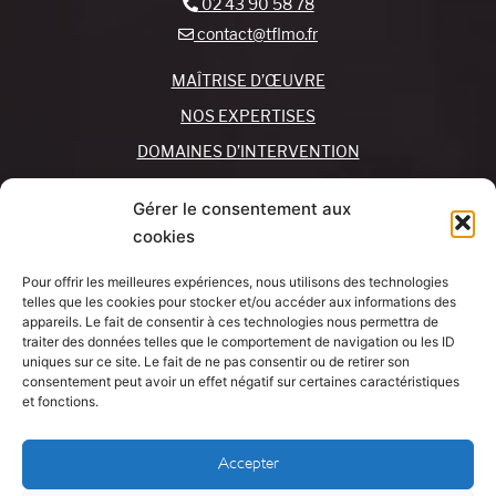
02 43 90 58 78
contact@tflmo.fr
MAÎTRISE D’ŒUVRE
NOS EXPERTISES
DOMAINES D’INTERVENTION
NOS AGENCES
Gérer le consentement aux
cookies
REJOIGNEZ-NOUS !
CONTACTEZ-NOUS
Pour offrir les meilleures expériences, nous utilisons des technologies
MON COMPTE
telles que les cookies pour stocker et/ou accéder aux informations des
appareils. Le fait de consentir à ces technologies nous permettra de
traiter des données telles que le comportement de navigation ou les ID
SUIVEZ-NOUS !
J’AI UN
uniques sur ce site. Le fait de ne pas consentir ou de retirer son
PROJET
consentement peut avoir un effet négatif sur certaines caractéristiques
et fonctions.
Mentions légales
Accepter
Politique de cookies