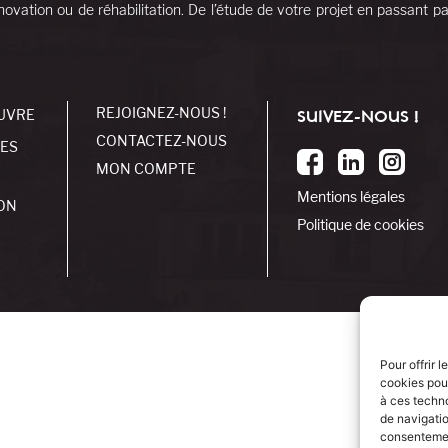
ovation ou de réhabilitation. De l’étude de votre projet en passant pa
REJOIGNEZ-NOUS !
UVRE
SUIVEZ-NOUS !
CONTACTEZ-NOUS
SES
MON COMPTE
Mentions légales
ON
Politique de cookies
Pour offrir 
cookies pour
à ces techn
de navigatio
consentement