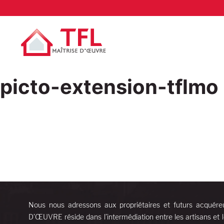
picto-extension-tflmo
Nous nous adressons aux propriétaires et futurs acquére
D’ŒUVRE réside dans l’intermédiation entre les artisans et l