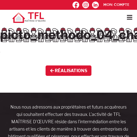
FB
IG
IN
MON COMPTE
picto_methodo_04_cha
RÉALISATIONS
Nous nous adressons aux propriétaires et futurs acquéreurs
qui souhaitent effectuer des travaux. L’activité de TFL
MAÎTRISE D’ŒUVRE réside dans l’intermédiation entre les
artisans et les clients de manière à trouver des entreprises du
bâtiment qualifiées et pérennes, pour effectuer vos travaux de