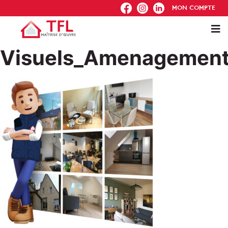
FB
IG
IN
MON COMPTE
Visuels_Amenagement