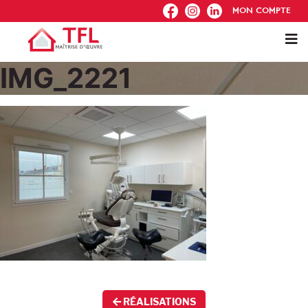
FB
IG
IN
MON COMPTE
IMG_2221
RÉALISATIONS