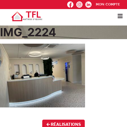
FB
IG
IN
MON COMPTE
IMG_2224
RÉALISATIONS