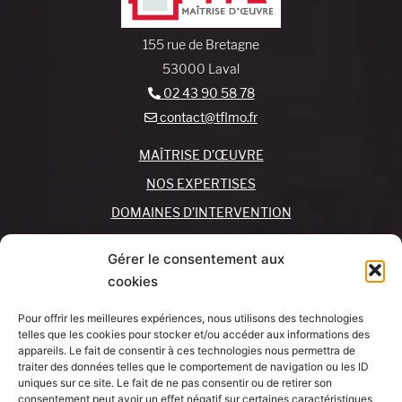
155 rue de Bretagne
53000 Laval
02 43 90 58 78
contact@tflmo.fr
MAÎTRISE D’ŒUVRE
NOS EXPERTISES
DOMAINES D’INTERVENTION
NOS AGENCES
Gérer le consentement aux
cookies
REJOIGNEZ-NOUS !
CONTACTEZ-NOUS
Pour offrir les meilleures expériences, nous utilisons des technologies
MON COMPTE
telles que les cookies pour stocker et/ou accéder aux informations des
appareils. Le fait de consentir à ces technologies nous permettra de
traiter des données telles que le comportement de navigation ou les ID
SUIVEZ-NOUS !
J’AI UN
uniques sur ce site. Le fait de ne pas consentir ou de retirer son
PROJET
consentement peut avoir un effet négatif sur certaines caractéristiques