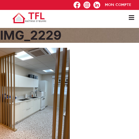
FB
IG
IN
MON COMPTE
IMG_2229