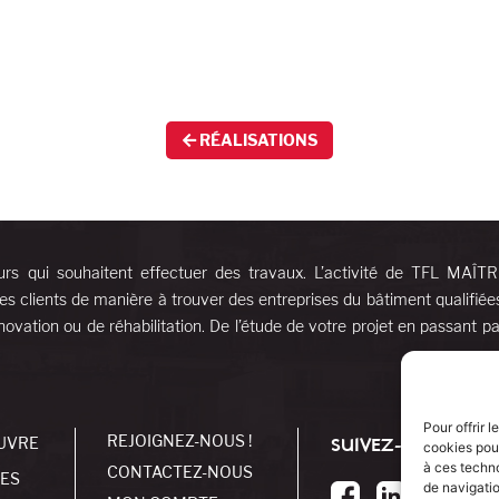
RÉALISATIONS
urs qui souhaitent effectuer des travaux. L’activité de TFL MAÎT
es clients de manière à trouver des entreprises du bâtiment qualifiée
ovation ou de réhabilitation. De l’étude de votre projet en passant pa
Pour offrir 
REJOIGNEZ-NOUS !
UVRE
SUIVEZ-NOUS !
cookies pour
à ces techn
CONTACTEZ-NOUS
SES
de navigatio