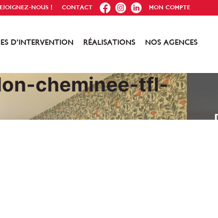
FB
IG
IN
EJOIGNEZ-NOUS !
CONTACT
MON COMPTE
ES D’INTERVENTION
RÉALISATIONS
NOS AGENCES
lon-cheminee-tfl-