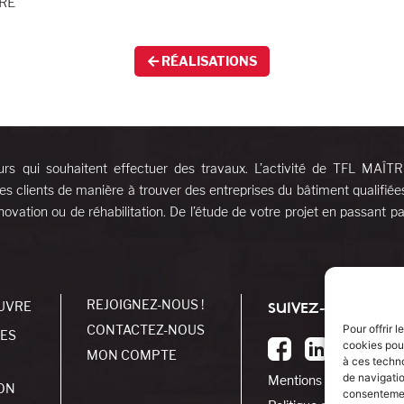
VRE
RÉALISATIONS
urs qui souhaitent effectuer des travaux. L’activité de TFL MAÎT
es clients de manière à trouver des entreprises du bâtiment qualifiée
ovation ou de réhabilitation. De l’étude de votre projet en passant pa
REJOIGNEZ-NOUS !
UVRE
SUIVEZ-NOUS !
CONTACTEZ-NOUS
Pour offrir 
SES
cookies pour
MON COMPTE
à ces techn
de navigatio
Mentions légales
ON
consentement