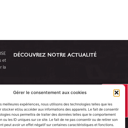
RISE
DÉCOUVREZ NOTRE ACTUALITÉ
s et
r la
J’AI UN
Gérer le consentement aux cookies
PROJET
les meilleures expériences, nous utilisons des technologies telles que les
 stocker et/ou accéder aux informations des appareils. Le fait de consentir
ologies nous permettra de traiter des données telles que le comportement
n ou les ID uniques sur ce site. Le fait de ne pas consentir ou de retirer son
 peut avoir un effet négatif sur certaines caractéristiques et fonctions.