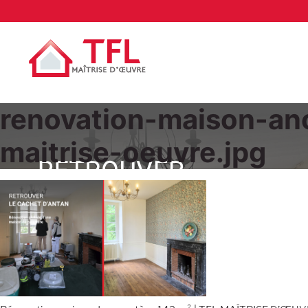
renovation-maison-an
maitrise-oeuvre.jpg