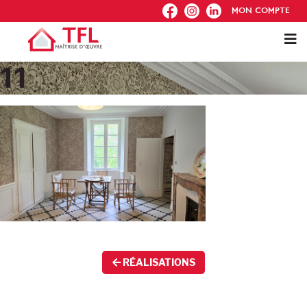
FB
IG
IN
MON COMPTE
11
RÉALISATIONS