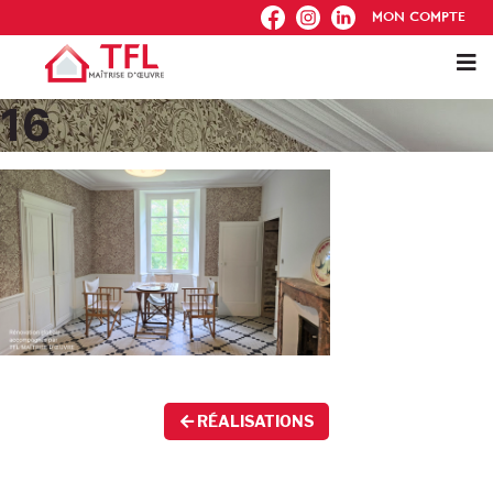
FB
IG
IN
MON COMPTE
16
RÉALISATIONS