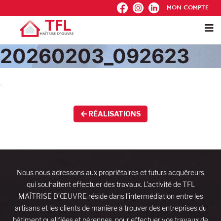
FB
IG
IN
MON COMPTE
20260203_092623
RÉALISATIONS
Nous nous adressons aux propriétaires et futurs acquéreurs
qui souhaitent effectuer des travaux. L’activité de TFL
MAÎTRISE D’ŒUVRE réside dans l’intermédiation entre les
artisans et les clients de manière à trouver des entreprises du
bâtiment qualifiées et pérennes, pour effectuer vos travaux de