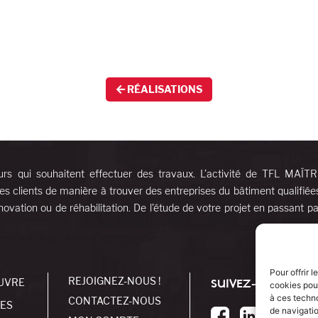
RÉALISATIONS
urs qui souhaitent effectuer des travaux. L’activité de TFL MAÎT
es clients de manière à trouver des entreprises du bâtiment qualifiée
ovation ou de réhabilitation. De l’étude de votre projet en passant pa
Pour offrir 
REJOIGNEZ-NOUS !
UVRE
SUIVEZ-NOUS !
cookies pour
à ces techn
CONTACTEZ-NOUS
SES
de navigatio