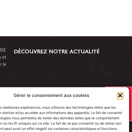
RISE
DÉCOUVREZ NOTRE ACTUALITÉ
s et
r la
J’AI UN
Gérer le consentement aux cookies
PROJET
les meilleures expériences, nous utilisons des technologies telles que les
 stocker et/ou accéder aux informations des appareils. Le fait de consentir
ologies nous permettra de traiter des données telles que le comportement
n ou les ID uniques sur ce site. Le fait de ne pas consentir ou de retirer son
 peut avoir un effet négatif sur certaines caractéristiques et fonctions.