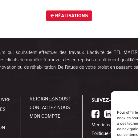
RÉALISATIONS
urs qui souhaitent effectuer des travaux. L’activité de TFL MAÎT
es clients de manière à trouver des entreprises du bâtiment qualifiée
ovation ou de réhabilitation. De l’étude de votre projet en passant pa
REJOIGNEZ-NOUS !
UVRE
SUIVEZ-NOUS !
CONTACTEZ-NOUS
SES
Pour offrir 
MON COMPTE
cookies pour
à ces techn
Mentions légales
ON
de navigatio
Politique de cookies
consentement