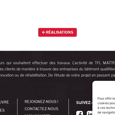
RÉALISATIONS
urs qui souhaitent effectuer des travaux. L’activité de TFL MAÎT
es clients de manière à trouver des entreprises du bâtiment qualifiée
ovation ou de réhabilitation. De l’étude de votre projet en passant pa
Pour offrir 
REJOIGNEZ-NOUS !
UVRE
SUIVEZ-NOUS !
cookies pour
à ces techn
CONTACTEZ-NOUS
SES
de navigatio