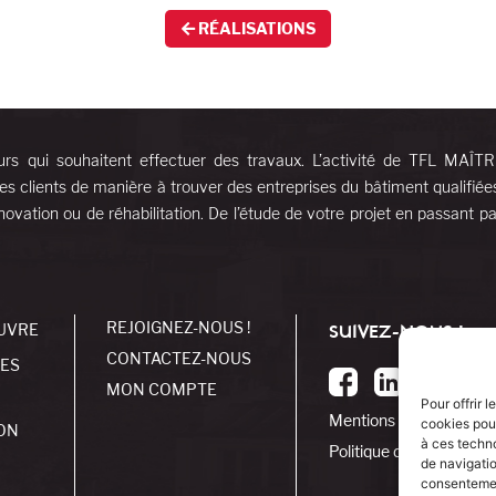
RÉALISATIONS
urs qui souhaitent effectuer des travaux. L’activité de TFL MAÎT
es clients de manière à trouver des entreprises du bâtiment qualifiée
ovation ou de réhabilitation. De l’étude de votre projet en passant pa
REJOIGNEZ-NOUS !
UVRE
SUIVEZ-NOUS !
CONTACTEZ-NOUS
SES
MON COMPTE
Pour offrir 
Mentions légales
cookies pour
ON
à ces techn
Politique de cookies
de navigatio
consentement