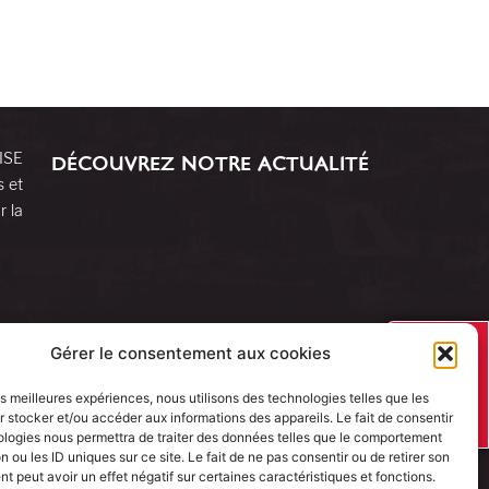
RISE
DÉCOUVREZ NOTRE ACTUALITÉ
s et
r la
J’AI UN
Gérer le consentement aux cookies
PROJET
les meilleures expériences, nous utilisons des technologies telles que les
 stocker et/ou accéder aux informations des appareils. Le fait de consentir
ologies nous permettra de traiter des données telles que le comportement
n ou les ID uniques sur ce site. Le fait de ne pas consentir ou de retirer son
 peut avoir un effet négatif sur certaines caractéristiques et fonctions.