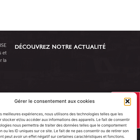
RISE
DÉCOUVREZ NOTRE ACTUALITÉ
s et
r la
J’AI UN
Gérer le consentement aux cookies
PROJET
les meilleures expériences, nous utilisons des technologies telles que les
 stocker et/ou accéder aux informations des appareils. Le fait de consentir
ologies nous permettra de traiter des données telles que le comportement
n ou les ID uniques sur ce site. Le fait de ne pas consentir ou de retirer son
 peut avoir un effet négatif sur certaines caractéristiques et fonctions.