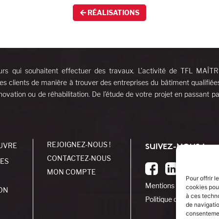
RÉALISATIONS
urs qui souhaitent effectuer des travaux. L’activité de TFL MAÎT
es clients de manière à trouver des entreprises du bâtiment qualifiée
ovation ou de réhabilitation. De l’étude de votre projet en passant pa
REJOIGNEZ-NOUS !
UVRE
SUIVEZ-NOUS !
CONTACTEZ-NOUS
SES
MON COMPTE
Pour offrir 
Mentions légales
cookies pour
ON
à ces techn
Politique de cookies
de navigatio
consentement