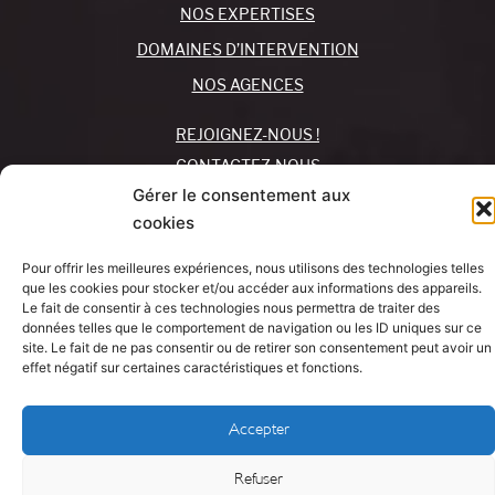
NOS EXPERTISES
DOMAINES D’INTERVENTION
NOS AGENCES
REJOIGNEZ-NOUS !
CONTACTEZ-NOUS
Gérer le consentement aux
MON COMPTE
cookies
SUIVEZ-NOUS !
Pour offrir les meilleures expériences, nous utilisons des technologies telles
que les cookies pour stocker et/ou accéder aux informations des appareils.
Le fait de consentir à ces technologies nous permettra de traiter des
J’AI UN
données telles que le comportement de navigation ou les ID uniques sur ce
PROJE
Mentions légales
site. Le fait de ne pas consentir ou de retirer son consentement peut avoir un
effet négatif sur certaines caractéristiques et fonctions.
Politique de cookies
Accepter
DÉCOUVREZ NOTRE ACTUALITÉ
Refuser