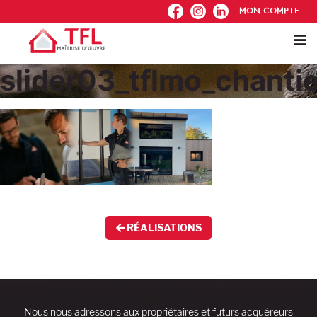
FB
IG
IN
MON COMPTE
slider03_tflmo_chantie
RÉALISATIONS
Nous nous adressons aux propriétaires et futurs acquéreurs