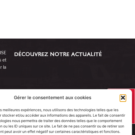
RISE
DÉCOUVREZ NOTRE ACTUALITÉ
s et
r la
J’AI UN
Gérer le consentement aux cookies
PROJET
les meilleures expériences, nous utilisons des technologies telles que les
 stocker et/ou accéder aux informations des appareils. Le fait de consentir
ologies nous permettra de traiter des données telles que le comportement
n ou les ID uniques sur ce site. Le fait de ne pas consentir ou de retirer son
 peut avoir un effet négatif sur certaines caractéristiques et fonctions.