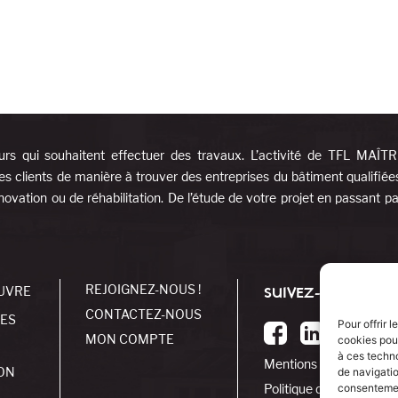
urs qui souhaitent effectuer des travaux. L’activité de TFL MAÎT
es clients de manière à trouver des entreprises du bâtiment qualifiée
ovation ou de réhabilitation. De l’étude de votre projet en passant pa
REJOIGNEZ-NOUS !
UVRE
SUIVEZ-NOUS !
CONTACTEZ-NOUS
SES
Pour offrir 
MON COMPTE
cookies pour
à ces techn
Mentions légales
ON
de navigatio
Politique de cookies
consentement