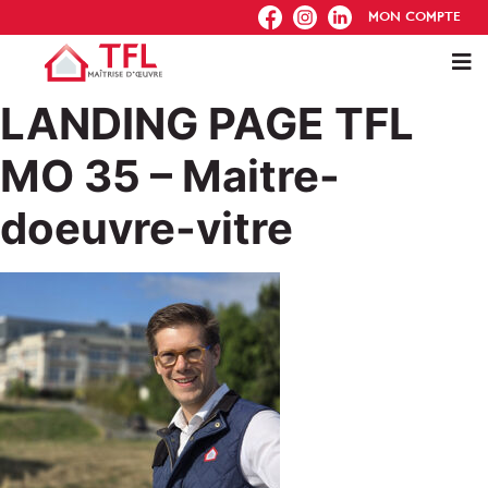
FB
IG
IN
MON COMPTE
LANDING PAGE TFL
MO 35 – Maitre-
doeuvre-vitre