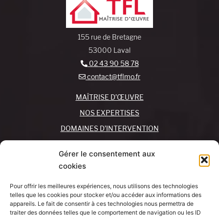
155 rue de Bretagne
53000 Laval
02 43 90 58 78
contact@tflmo.fr
MAÎTRISE D’ŒUVRE
NOS EXPERTISES
DOMAINES D’INTERVENTION
NOS AGENCES
Gérer le consentement aux
cookies
REJOIGNEZ-NOUS !
CONTACTEZ-NOUS
Pour offrir les meilleures expériences, nous utilisons des technologies
MON COMPTE
telles que les cookies pour stocker et/ou accéder aux informations des
appareils. Le fait de consentir à ces technologies nous permettra de
traiter des données telles que le comportement de navigation ou les ID
SUIVEZ-NOUS !