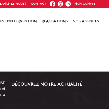
FB
IG
IN
EJOIGNEZ-NOUS !
CONTACT
MON COMPTE
ES D’INTERVENTION
RÉALISATIONS
NOS AGENCES
RISE
DÉCOUVREZ NOTRE ACTUALITÉ
s et
r la