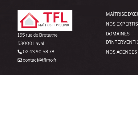
MAÎTRISE D’Œ
NOS EXPERTI
DOMAINES
155 rue de Bretagne
D’INTERVENTI
53000 Laval
02 43 90 58 78
NOS AGENCES
contact@tflmo.fr