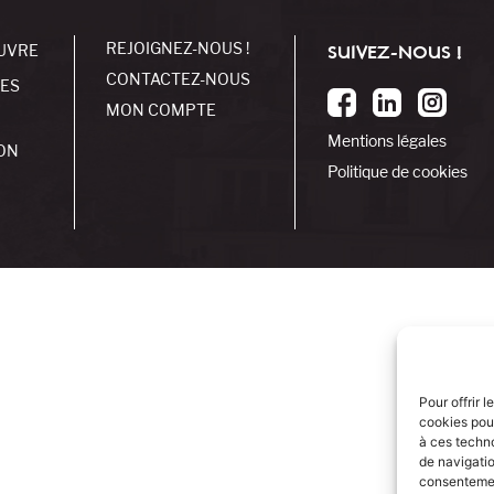
REJOIGNEZ-NOUS !
UVRE
SUIVEZ-NOUS !
CONTACTEZ-NOUS
SES
MON COMPTE
Mentions légales
ON
Politique de cookies
Pour offrir 
cookies pour
à ces techn
de navigatio
consentement