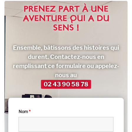
PRENEZ PART À UNE
AVENTURE QUI A DU
SENS !
Ensemble, bâtissons des histoires qui
durent.
Contactez-nous en
remplissant ce formulaire
ou appelez-
nous au
02 43 90 58 78
Nom
*