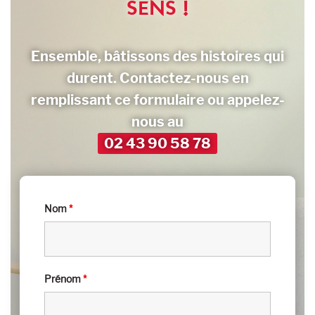
SENS !
Ensemble, bâtissons des histoires qui
durent.
Contactez-nous en
remplissant ce formulaire
ou appelez-
nous au
02 43 90 58 78
Nom
*
Prénom
*