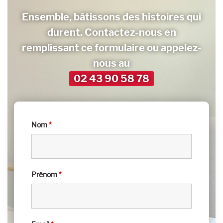
Ensemble, bâtissons des histoires qui
durent.
Contactez-nous en
remplissant ce formulaire
ou appelez-
nous au
02 43 90 58 78
Nom
*
Prénom
*