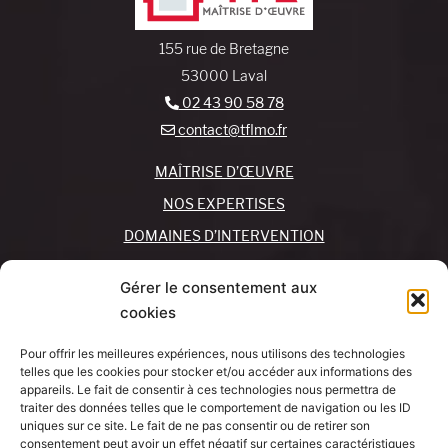
155 rue de Bretagne
53000 Laval
02 43 90 58 78
contact@tflmo.fr
MAÎTRISE D’ŒUVRE
NOS EXPERTISES
DOMAINES D’INTERVENTION
NOS AGENCES
Gérer le consentement aux
cookies
REJOIGNEZ-NOUS !
CONTACTEZ-NOUS
Pour offrir les meilleures expériences, nous utilisons des technologies
MON COMPTE
telles que les cookies pour stocker et/ou accéder aux informations des
appareils. Le fait de consentir à ces technologies nous permettra de
traiter des données telles que le comportement de navigation ou les ID
SUIVEZ-NOUS !
J’AI UN
uniques sur ce site. Le fait de ne pas consentir ou de retirer son
PROJET
consentement peut avoir un effet négatif sur certaines caractéristiques