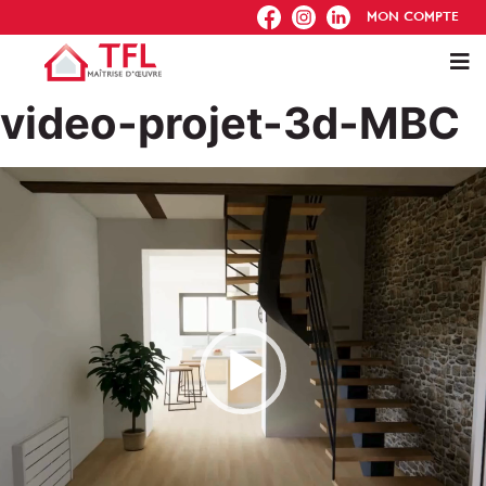
FB
IG
IN
MON COMPTE
video-projet-3d-MBC
Lecteur
vidéo