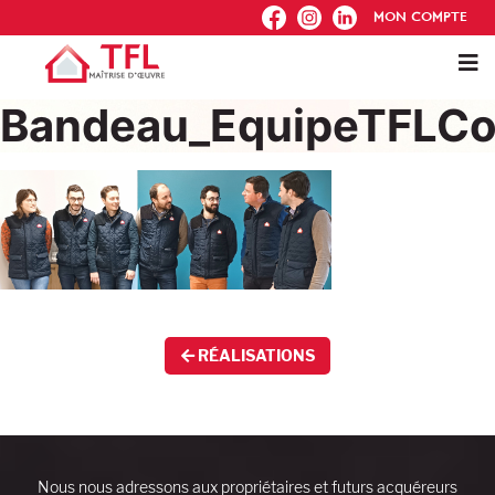
FB
IG
IN
MON COMPTE
Bandeau_EquipeTFLCo
RÉALISATIONS
Nous nous adressons aux propriétaires et futurs acquéreurs