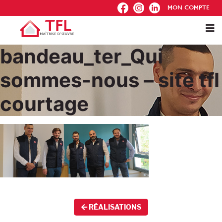
FB
IG
IN
MON COMPTE
bandeau_ter_Qui
sommes-nous – site tfl
courtage
RÉALISATIONS