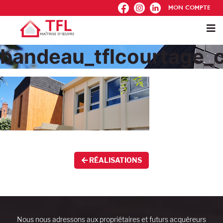
FB
IG
IN
MON COMPTE
bandeau_tflcourtage_
RÉALISATIONS
Nous nous adressons aux propriétaires et futurs acquéreurs