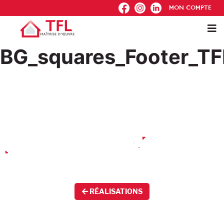
FB
IG
IN
MON COMPTE
BG_squares_Footer_T
RÉALISATIONS