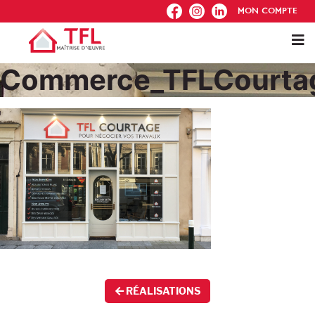
FB
IG
IN
MON COMPTE
Commerce_TFLCourta
RÉALISATIONS