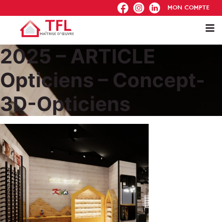
FB
IG
IN
MON COMPTE
2025 – ARTICLE
Opticiens – Concept-
3D-Opticiens