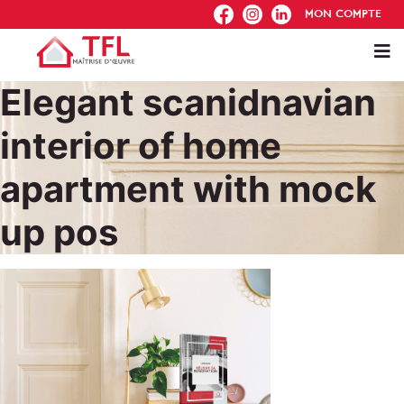
FB
IG
IN
MON COMPTE
Elegant scanidnavian
interior of home
apartment with mock
up pos