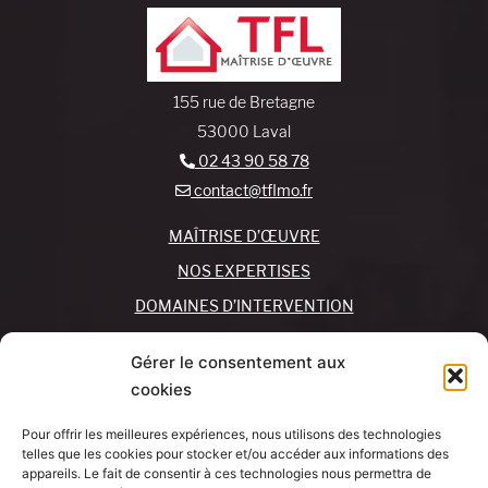
155 rue de Bretagne
53000 Laval
02 43 90 58 78
contact@tflmo.fr
MAÎTRISE D’ŒUVRE
NOS EXPERTISES
DOMAINES D’INTERVENTION
NOS AGENCES
Gérer le consentement aux
cookies
REJOIGNEZ-NOUS !
CONTACTEZ-NOUS
Pour offrir les meilleures expériences, nous utilisons des technologies
MON COMPTE
telles que les cookies pour stocker et/ou accéder aux informations des
appareils. Le fait de consentir à ces technologies nous permettra de