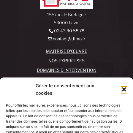
155 rue de Bretagne
53000 Laval
02 43 90 58 78
contact@tflmo.fr
MAÎTRISE D’ŒUVRE
NOS EXPERTISES
DOMAINES D’INTERVENTION
NOS AGENCES
Gérer le consentement aux
cookies
REJOIGNEZ-NOUS !
CONTACTEZ-NOUS
Pour offrir les meilleures expériences, nous utilisons des technologies
MON COMPTE
telles que les cookies pour stocker et/ou accéder aux informations des
appareils. Le fait de consentir à ces technologies nous permettra de
traiter des données telles que le comportement de navigation ou les ID
SUIVEZ-NOUS !
J’AI UN
uniques sur ce site. Le fait de ne pas consentir ou de retirer son
PROJET
consentement peut avoir un effet négatif sur certaines caractéristiques