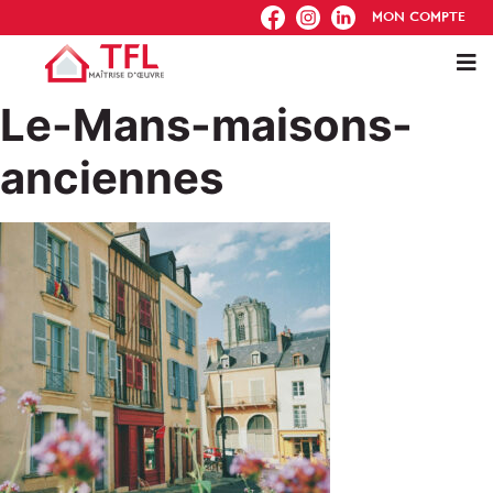
FB
IG
IN
MON COMPTE
Le-Mans-maisons-
anciennes