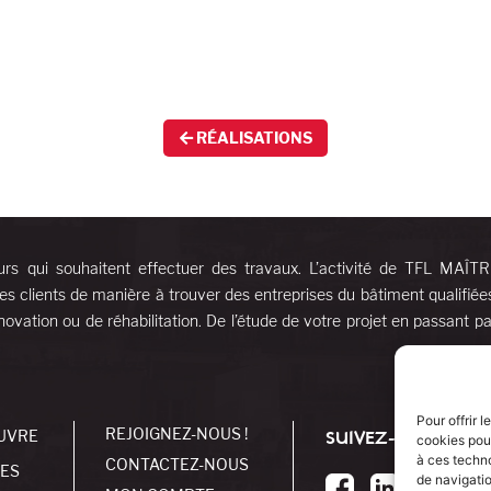
RÉALISATIONS
urs qui souhaitent effectuer des travaux. L’activité de TFL MAÎT
es clients de manière à trouver des entreprises du bâtiment qualifiée
ovation ou de réhabilitation. De l’étude de votre projet en passant pa
Pour offrir 
REJOIGNEZ-NOUS !
UVRE
SUIVEZ-NOUS !
cookies pour
à ces techn
CONTACTEZ-NOUS
SES
de navigatio