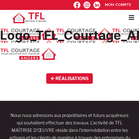
FB
IG
IN
MON COMPTE
Logo_TFL_Courtage_
RÉALISATIONS
Nous nous adressons aux propriétaires et futurs acquéreurs
qui souhaitent effectuer des travaux. L’activité de TFL
MAÎTRISE D’ŒUVRE réside dans l’intermédiation entre les
artisans et les clients de manière à trouver des entreprises du