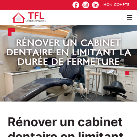
FB
IG
IN
MON COMPTE
RÉNOVER UN CABINET
DENTAIRE EN LIMITANT LA
DURÉE DE FERMETURE
Rénover un cabinet
dentaire en limitant