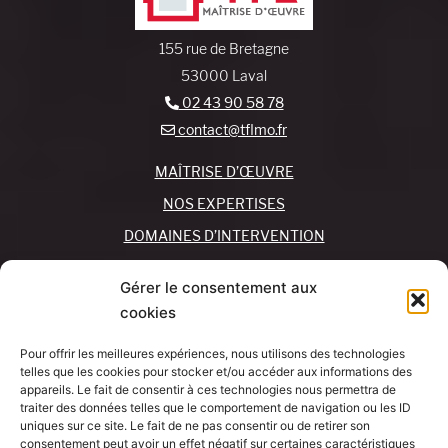
155 rue de Bretagne
53000 Laval
02 43 90 58 78
contact@tflmo.fr
MAÎTRISE D’ŒUVRE
NOS EXPERTISES
DOMAINES D’INTERVENTION
NOS AGENCES
Gérer le consentement aux
cookies
REJOIGNEZ-NOUS !
CONTACTEZ-NOUS
Pour offrir les meilleures expériences, nous utilisons des technologies
MON COMPTE
telles que les cookies pour stocker et/ou accéder aux informations des
appareils. Le fait de consentir à ces technologies nous permettra de
traiter des données telles que le comportement de navigation ou les ID
SUIVEZ-NOUS !
J’AI UN
uniques sur ce site. Le fait de ne pas consentir ou de retirer son
PROJET
consentement peut avoir un effet négatif sur certaines caractéristiques