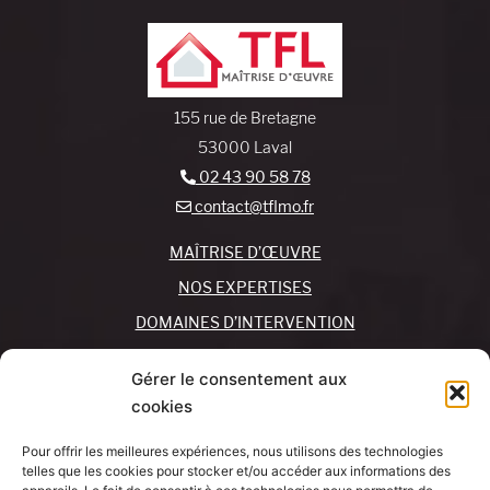
155 rue de Bretagne
53000 Laval
02 43 90 58 78
contact@tflmo.fr
MAÎTRISE D’ŒUVRE
NOS EXPERTISES
DOMAINES D’INTERVENTION
NOS AGENCES
Gérer le consentement aux
cookies
REJOIGNEZ-NOUS !
CONTACTEZ-NOUS
Pour offrir les meilleures expériences, nous utilisons des technologies
MON COMPTE
telles que les cookies pour stocker et/ou accéder aux informations des