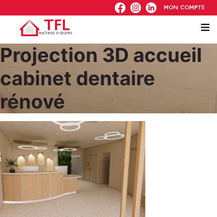
FB
IG
IN
MON COMPTE
Projection 3D accueil
cabinet dentaire
rénové