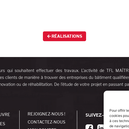
RÉALISATIONS
urs qui souhaitent effectuer des travaux. L’activité de TFL MAÎT
es clients de manière à trouver des entreprises du bâtiment qualifiée
ovation ou de réhabilitation. De l’étude de votre projet en passant pa
Pour offrir 
REJOIGNEZ-NOUS !
UVRE
SUIVEZ-NOUS !
cookies pour
à ces techn
CONTACTEZ-NOUS
SES
de navigatio