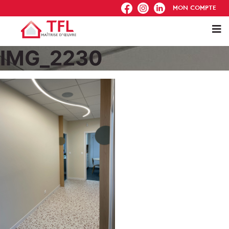
FB
IG
IN
MON COMPTE
IMG_2230